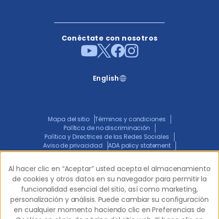
Conéctate con nosotros
English
Mapa del sitio
Términos y condiciones
Política de no discriminación
Política y Directrices de las Redes Sociales
Aviso de privacidad
ADA policy statement
Aviso Conjunto de Prácticas de Privacidad
Transparencia en la Cobertura
Al hacer clic en “Aceptar” usted acepta el almacenamiento
Al hacer clic en “Aceptar” usted acepta el almacenamiento
de cookies y otros datos en su navegador para permitir la
de cookies y otros datos en su navegador para permitir la
funcionalidad esencial del sitio, así como marketing,
funcionalidad esencial del sitio, así como marketing,
© 2026 Western Dental.
Todos los derechos
personalización y análisis. Puede cambiar su configuración
personalización y análisis. Puede cambiar su configuración
reservados.
en cualquier momento haciendo clic en Preferencias de
en cualquier momento haciendo clic en Preferencias de