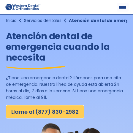
Skip
to
content
Inicio
Servicios dentales
Atención dental de emerge
Atención dental
de
emergencia
cuando la
necesita
¿Tiene una emergencia dental? Llámenos para
una cita
de emergencia. Nuestra línea de ayuda
está abierta 24
horas al día, 7 días a la semana.
Si tiene una emergencia
médica, llame al 911.
Llame al (877) 830-2982