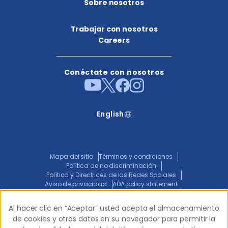
Sobre nosotros
Trabajar con nosotros
Careers
Conéctate con nosotros
English
Mapa del sitio
Términos y condiciones
Política de no discriminación
Política y Directrices de las Redes Sociales
Aviso de privacidad
ADA policy statement
Aviso Conjunto de Prácticas de Privacidad
Transparencia en la Cobertura
Al hacer clic en “Aceptar” usted acepta el almacenamiento
Al hacer clic en “Aceptar” usted acepta el almacenamiento
de cookies y otros datos en su navegador para permitir la
de cookies y otros datos en su navegador para permitir la