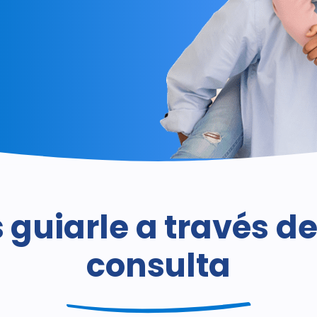
Odontología
Compensación
con
para
sedación y
trabajadores
comodidad
Opciones de
Enfermedades
financiamiento
de las encías
y
tratamientos
Ofertas
actuales
Odontología
cosmética
Miembros
guiarle a través d
del Plan
de
Productos
consulta
Western
dentales
Dental
Proveedores