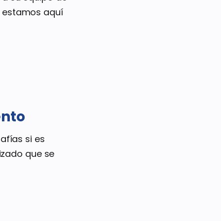
 estamos aquí
ento
afías si es
izado que se