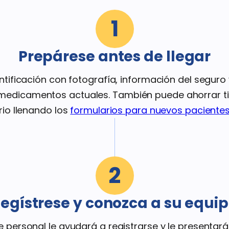
del Plan de
Western
1
Dental
Prepárese antes de llegar
ntificación con fotografía, información del seguro 
medicamentos actuales. También puede ahorrar t
rio llenando los
formularios para nuevos paciente
2
egístrese y conozca a su equi
 personal le ayudará a registrarse y le presentará