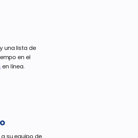
y una lista de
iempo en el
s
en línea.
po
 a su equipo de