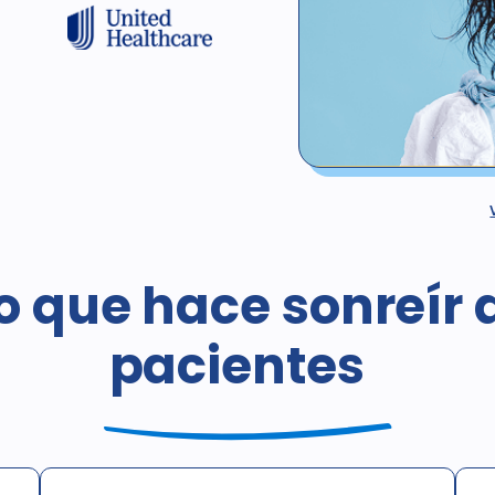
*No válido para pacientes c
cobertura esté proporcionad
programa de descuento o cob
o que hace sonreír 
programa gubernamental, inc
regular de estos procedimien
pacientes nuevos hasta el 3
pacientes
consultas. Las radiografía
Esta oferta no puede combin
lugar a un tratamiento que t
obligación de compra.