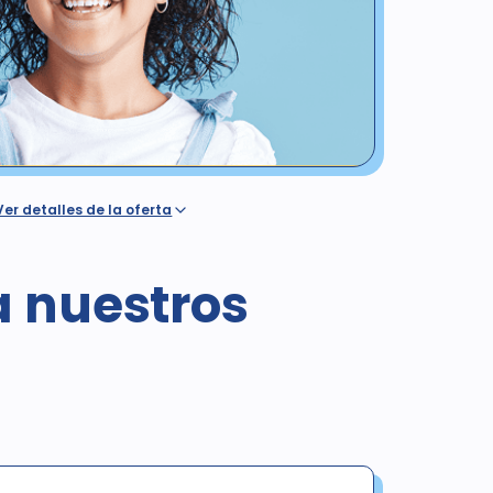
Ver detalles de la oferta
on seguro o cobertura dental, ya sea que dicha
a por un plan de Western Dental o cobertura del
ertura por un seguro dental o de salud o cualquier
a nuestros
luido Medicaid / Medi-Cal / Denti-Cal. El precio
tos en California es de $378. Esta oferta es válida para
1/12/25, únicamente para exámenes, radiografías y
s no incluyen imágenes panorámicas ni cefalométricas.
arse con ninguna otra oferta. El diagnóstico puede dar
endrá un costo adicional para el paciente. Sin