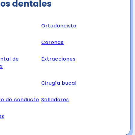
ios dentales
Ortodoncista
Coronas
ntal de
Extracciones
a
Cirugía bucal
to de conducto
Selladores
as