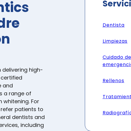
Servic
ntics
dre
Dentista
on
Limpiezas
Cuidado de
emergenci
 delivering high-
certified
Rellenos
e and
s a range of
Tratamien
h whitening. For
refer patients to
Radiografí
eral dentists and
rvices, including