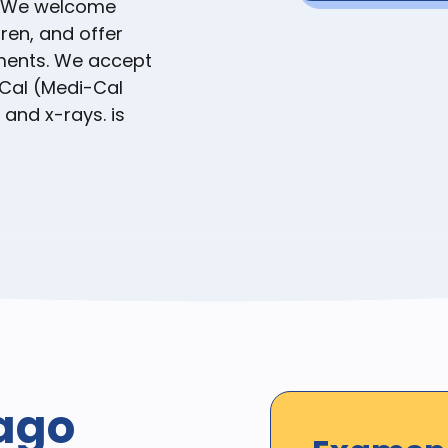
. We welcome
dren, and offer
ments. We accept
-Cal (Medi-Cal
and x-rays. is
ago