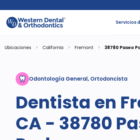
Servicios 
Ubicaciones
>
California
>
Fremont
>
38780 Paseo P
Odontología General, Ortodoncista
Dentista en F
CA - 38780 Pa