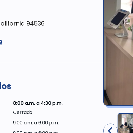
Odontología
Compensación
con
para
lifornia 94536
sedación y
trabajadores
comodidad
9
Opciones de
Enfermedades
financiamiento
de las encías
y
tratamientos
Ofertas
actuales
Odontología
ios
cosmética
Miembros
del Plan
de
8:00 a.m. a 4:30 p.m.
Productos
Western
dentales
Cerrado
Dental
9:00 a.m. a 6:00 p.m.
Proveedores