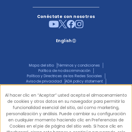
Conéctate con nosotros
English
Mapa del sitio
Términos y condiciones
Política de no discriminación
Política y Directrices de las Redes Sociales
Aviso de privacidad
ADA policy statement
Aviso Conjunto de Prácticas de Privacidad
Transparencia en la Cobertura
Al hacer clic en “Aceptar” usted acepta el almacenamiento
Al hacer clic en “Aceptar” usted acepta el almacenamiento
de cookies y otros datos en su navegador para permitir la
de cookies y otros datos en su navegador para permitir la
funcionalidad esencial del sitio, así como marketing,
funcionalidad esencial del sitio, así como marketing,
© 2026 Western Dental.
Todos los derechos
personalización y análisis. Puede cambiar su configuración
personalización y análisis. Puede cambiar su configuración
reservados.
en cualquier momento haciendo clic en Preferencias de
en cualquier momento haciendo clic en Preferencias de
Cookies en el pie de página del sitio web. Si hace clic en
Cookies en el pie de página del sitio web. Si hace clic en