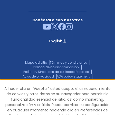
Conéctate con nosotros
English
Mapa del sitio
Términos y condiciones
Política de no discriminación
Política y Directrices de las Redes Sociales
Aviso de privacidad
ADA policy statement
Aviso Conjunto de Prácticas de Privacidad
Transparencia en la Cobertura
Al hacer clic en “Aceptar” usted acepta el almacenamiento
Al hacer clic en “Aceptar” usted acepta el almacenamiento
de cookies y otros datos en su navegador para permitir la
de cookies y otros datos en su navegador para permitir la
funcionalidad esencial del sitio, así como marketing,
funcionalidad esencial del sitio, así como marketing,
© 2026 Western Dental.
Todos los derechos
personalización y análisis. Puede cambiar su configuración
personalización y análisis. Puede cambiar su configuración
reservados.
en cualquier momento haciendo clic en Preferencias de
en cualquier momento haciendo clic en Preferencias de