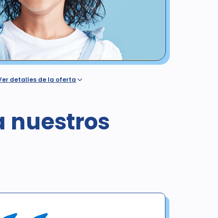
Ver detalles de la oferta
on seguro o cobertura dental, ya sea que dicha
a por un plan de Western Dental o cobertura del
ertura por un seguro dental o de salud o cualquier
a nuestros
luido Medicaid / Medi-Cal / Denti-Cal. El precio
tos en California es de $378. Esta oferta es válida para
1/12/25, únicamente para exámenes, radiografías y
s no incluyen imágenes panorámicas ni cefalométricas.
arse con ninguna otra oferta. El diagnóstico puede dar
endrá un costo adicional para el paciente. Sin