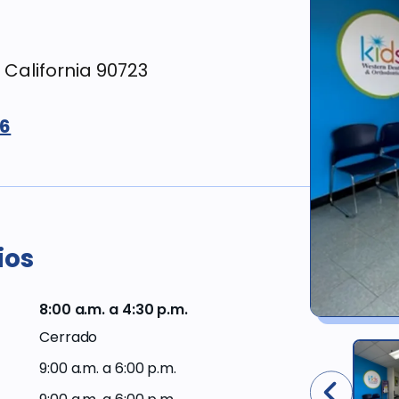
Odontología
Compensación
con
para
California 90723
sedación y
trabajadores
comodidad
26
Opciones de
Enfermedades
financiamiento
de las encías
y
tratamientos
Ofertas
actuales
Odontología
ios
cosmética
Miembros
del Plan
de
8:00 a.m. a 4:30 p.m.
Productos
Western
dentales
Cerrado
Dental
9:00 a.m. a 6:00 p.m.
Proveedores