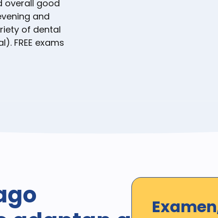
d overall good
 evening and
iety of dental
al). FREE exams
ago
Examen,