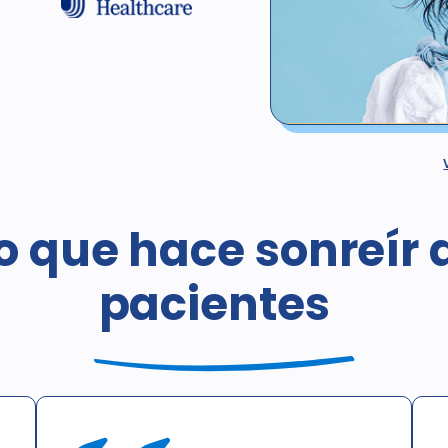
*No válido para pacientes c
cobertura esté proporcionad
programa de descuento o cob
o que hace sonreír 
programa gubernamental, inc
regular de estos procedimien
pacientes nuevos hasta el 3
pacientes
consultas. Las radiografía
Esta oferta no puede combin
lugar a un tratamiento que t
obligación de compra.