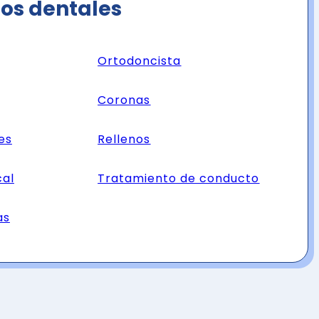
ios dentales
Ortodoncista
Coronas
es
Rellenos
cal
Tratamiento de conducto
as