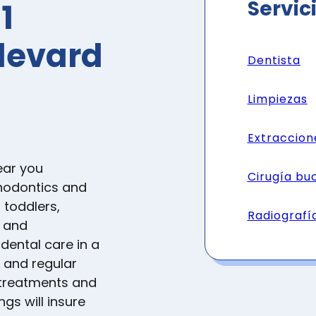
Servic
1
levard
Dentista
Limpiezas
Extraccion
ear you
Cirugía bu
thodontics and
 toddlers,
Radiografí
s and
 dental care in a
s and regular
e treatments and
ngs will insure