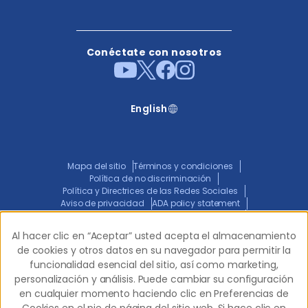
Conéctate con nosotros
English
Mapa del sitio
Términos y condiciones
Política de no discriminación
Política y Directrices de las Redes Sociales
Aviso de privacidad
ADA policy statement
Aviso Conjunto de Prácticas de Privacidad
Transparencia en la Cobertura
Al hacer clic en “Aceptar” usted acepta el almacenamiento
Al hacer clic en “Aceptar” usted acepta el almacenamiento
de cookies y otros datos en su navegador para permitir la
de cookies y otros datos en su navegador para permitir la
funcionalidad esencial del sitio, así como marketing,
funcionalidad esencial del sitio, así como marketing,
© 2026 Western Dental.
Todos los derechos
personalización y análisis. Puede cambiar su configuración
personalización y análisis. Puede cambiar su configuración
reservados.
en cualquier momento haciendo clic en Preferencias de
en cualquier momento haciendo clic en Preferencias de