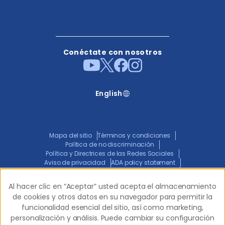
Conéctate con nosotros
English
Mapa del sitio
Términos y condiciones
Política de no discriminación
Política y Directrices de las Redes Sociales
Aviso de privacidad
ADA policy statement
Aviso Conjunto de Prácticas de Privacidad
Transparencia en la Cobertura
Al hacer clic en “Aceptar” usted acepta el almacenamiento
Al hacer clic en “Aceptar” usted acepta el almacenamiento
de cookies y otros datos en su navegador para permitir la
de cookies y otros datos en su navegador para permitir la
funcionalidad esencial del sitio, así como marketing,
funcionalidad esencial del sitio, así como marketing,
© 2026 Western Dental.
Todos los derechos
personalización y análisis. Puede cambiar su configuración
personalización y análisis. Puede cambiar su configuración
reservados.