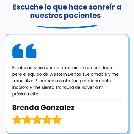
seguro dental o de salud o cualquier programa gubernamental,
Escuche lo que hace sonreír a
incluido Medicaid / Medi-Cal / Denti-Cal. El precio regular de estos
nuestros pacientes
procedimientos en California es de $378. Esta oferta es válida para
pacientes nuevos hasta el 31/12/25, únicamente para exámenes,
radiografías y consultas. Las radiografías no incluyen imágenes
panorámicas ni cefalométricas. Esta oferta no puede combinarse
con ninguna otra oferta. El diagnóstico puede dar lugar a un
tratamiento que tendrá un costo adicional para el paciente. Sin
obligación de compra.
Estaba nerviosa por mi tratamiento de conducto,
pero el equipo de Western Dental fue amable y me
tranquilizó. El procedimiento fue prácticamente
indoloro y me siento tranquila de volver a mi
próxima cita.
Brenda Gonzalez