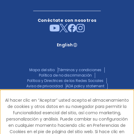
Conéctate con nosotros
English
Mapa del sitio
Términos y condiciones
Política de no discriminación
Política y Directrices de las Redes Sociales
Aviso de privacidad
ADA policy statement
Aviso Conjunto de Prácticas de Privacidad
Transparencia en la Cobertura
Al hacer clic en “Aceptar” usted acepta el almacenamiento
Al hacer clic en “Aceptar” usted acepta el almacenamiento
de cookies y otros datos en su navegador para permitir la
de cookies y otros datos en su navegador para permitir la
funcionalidad esencial del sitio, así como marketing,
funcionalidad esencial del sitio, así como marketing,
© 2026 Western Dental.
Todos los derechos
personalización y análisis. Puede cambiar su configuración
personalización y análisis. Puede cambiar su configuración
reservados.
en cualquier momento haciendo clic en Preferencias de
en cualquier momento haciendo clic en Preferencias de
Cookies en el pie de página del sitio web. Si hace clic en
Cookies en el pie de página del sitio web. Si hace clic en