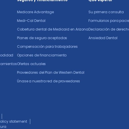
del Plan de
Western
Medicare Advantage
Su primera consulta
Dental
Medi-Cal Dental
Formularios para paci
Cobertura dental de Medicaid en Arizona
Declaración de derecho
Planes de seguro aceptados
Ansiedad Dental
Compensación para trabajadores
modidad
Opciones de financiamiento
atamientos
Ofertas actuales
Proveedores del Plan de Western Dental
Únase a nuestra red de proveedores
olicy statement
tura