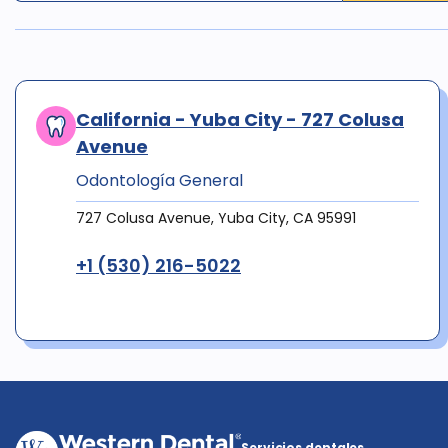
California - Yuba City - 727 Colusa
Avenue
Odontología General
727 Colusa Avenue, Yuba City, CA 95991
+1 (530) 216-5022
Servicios dentales