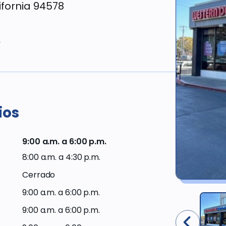
ifornia 94578
Odontología
Compensación
con
1
para
sedación y
trabajadores
comodidad
Opciones de
Enfermedades
financiamiento
de las encías
y
ios
tratamientos
Ofertas
actuales
Odontología
9:00 a.m. a 6:00 p.m.
cosmética
Miembros
8:00 a.m. a 4:30 p.m.
del Plan
de
Cerrado
Productos
Western
dentales
Dental
9:00 a.m. a 6:00 p.m.
9:00 a.m. a 6:00 p.m.
Proveedores