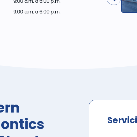
9:00 a.m. a 6:00 p.m.
del Plan de
Western
9:00 a.m. a 6:00 p.m.
Dental
ern
Servic
ontics