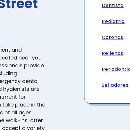
Street
Dentista
Pediatria
Coronas
ient and
Rellenos
located near you.
essionals provide
Periodonti
cluding
mergency dental
Selladores
d hygienists are
atment for
 take place in the
s of all ages,
e walk-ins, offer
accept a variety