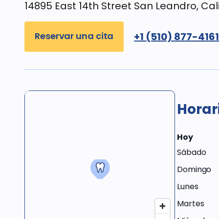
14895 East 14th Street San Leandro, Cal
Reservar una cita
+1 (510) 877-416
Horar
Hoy
Sábado
Domingo
Lunes
Martes