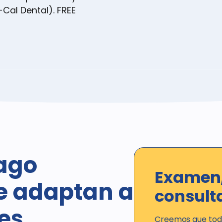
-Cal Dental). FREE
ago
Examen,
se adaptan a
consult
es
Creemos que todo