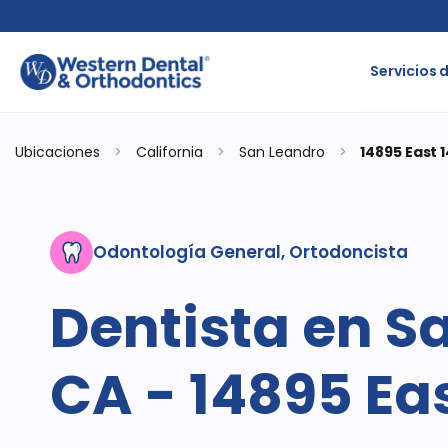
Servicios 
Ubicaciones
>
California
>
San Leandro
>
14895 East 
Odontología General, Ortodoncista
Dentista en S
CA - 14895 Eas