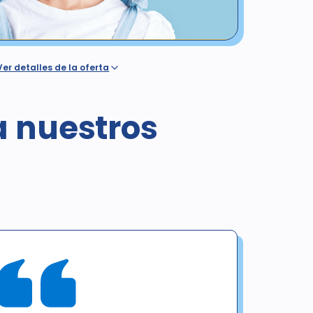
Ver detalles de la oferta
on seguro o cobertura dental, ya sea que dicha
a por un plan de Western Dental o cobertura del
ertura por un seguro dental o de salud o cualquier
a nuestros
luido Medicaid / Medi-Cal / Denti-Cal. El precio
tos en California es de $378. Esta oferta es válida para
1/12/25, únicamente para exámenes, radiografías y
s no incluyen imágenes panorámicas ni cefalométricas.
arse con ninguna otra oferta. El diagnóstico puede dar
endrá un costo adicional para el paciente. Sin