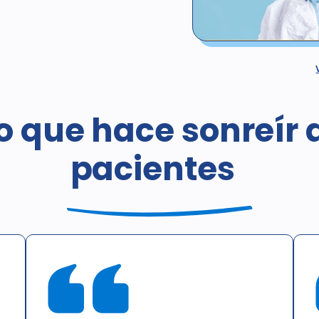
*No válido para pacientes c
cobertura esté proporcionad
programa de descuento o cob
o que hace sonreír 
programa gubernamental, inc
regular de estos procedimien
pacientes nuevos hasta el 3
pacientes
consultas. Las radiografía
Esta oferta no puede combin
lugar a un tratamiento que t
obligación de compra.